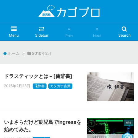
«
»
Menu
Sidebar
Search
Prev
Next
ホーム
>
2016年2月
ドラスティックとは – [俺辞書]
2016年2月28日
俺辞書
,
カタカナ言葉
いまさらだけど鹿児島でIngressを
始めてみた。