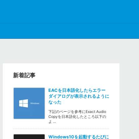
新着記事
EACを日本語化したらエラー
ダイアログが表示されるように
なった
下記のページを参考にExact Audio
Copyを日本語化したところ以下の
よ ...
Windows10を起動するたびに