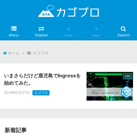
«
»
Menu
Sidebar
Search
Prev
Next
ホーム
>
カゴブロ
いまさらだけど鹿児島でIngressを
始めてみた。
2016年2月27日
カゴブロ
新着記事