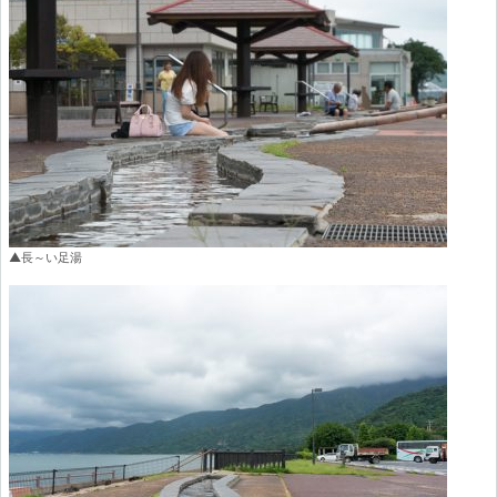
▲長～い足湯