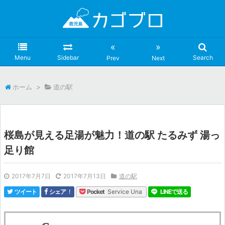
«
»
Menu
Sidebar
Search
Prev
Next
ホーム
>
道の駅
桜島が見える足湯が魅力！道の駅 たるみず 湯っ
足り館
2017年7月7日
2017年7月13日
道の駅
!
Service Una