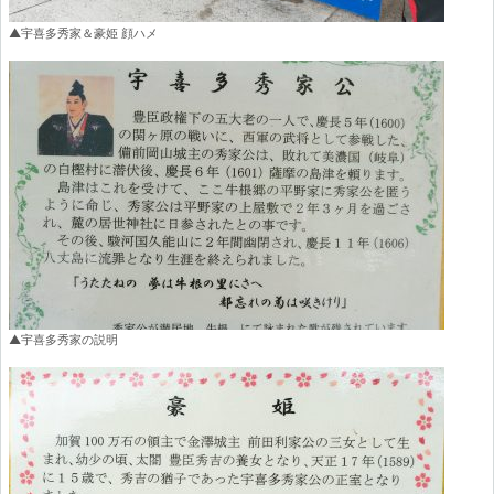
▲宇喜多秀家＆豪姫 顔ハメ
▲宇喜多秀家の説明