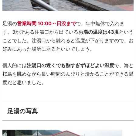
足湯の
営業時間 10:00～日没まで
で、年中無休で入れま
す。3か所ある注湯口から出ている
お湯の温度は43度
という
ことでした。注湯口から離れると温度が下がりますので、お
好みにあった場所に座るといいでしょう。
個人的には
注湯口の近くでも熱すぎずほどよい温度
で、海と
桜島を眺めながら長い時間のんびりと浸かることができる温
度だと思いました。
足湯の写真