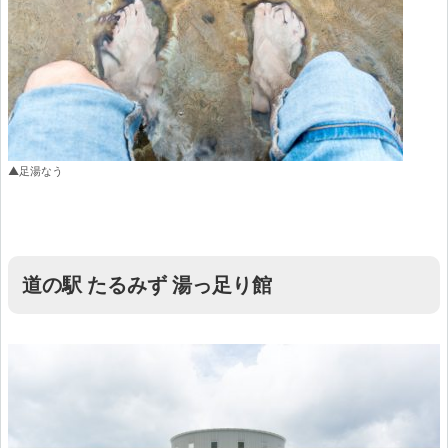
▲足湯なう
道の駅 たるみず 湯っ足り館