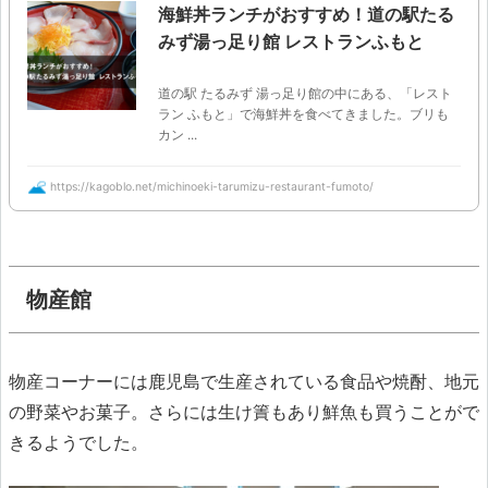
海鮮丼ランチがおすすめ！道の駅たる
みず湯っ足り館 レストランふもと
道の駅 たるみず 湯っ足り館の中にある、「レスト
ラン ふもと」で海鮮丼を食べてきました。ブリも
カン ...
https://kagoblo.net/michinoeki-tarumizu-restaurant-fumoto/
物産館
物産コーナーには鹿児島で生産されている食品や焼酎、地元
の野菜やお菓子。さらには生け簀もあり鮮魚も買うことがで
きるようでした。