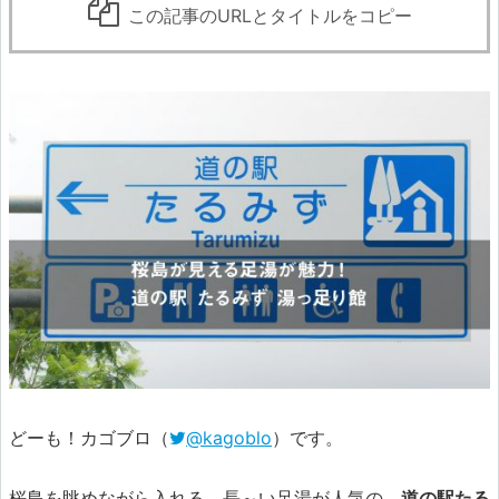
この記事のURLとタイトルをコピー
どーも！カゴブロ（
@kagoblo
）です。
桜島を眺めながら入れる、長～い足湯が人気の、
道の駅たる