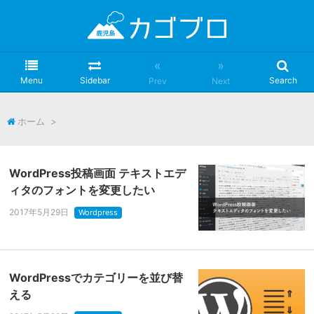
«
»
Menu
Sidebar
Search
Prev
Next
ホーム
>
WordPress投稿画面 テキストエデ
ィタのフォントを変更したい
2017年5月29日
Wordpress
WordPressでカテゴリーを並び替
える