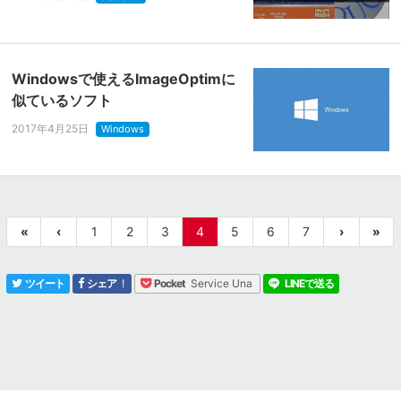
Windowsで使えるImageOptimに
似ているソフト
2017年4月25日
Windows
«
‹
1
2
3
4
5
6
7
›
»
!
Service Una